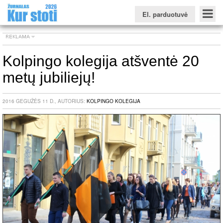
El. parduotuvė
Kolpingo kolegija atšventė 20
metų jubiliejų!
Konkursinio balo skaičiuoklė
Žurnalas KUR STOTI
Žurnalas KUO BŪTI
FORUMAS
Naujienos
Svarbiausios datos
Apie studijas užsienyje
Testai
2016 GEGUŽĖS 11 D., AUTORIUS:
KOLPINGO KOLEGIJA
Universitetų sritis
Kolegijų sritis
Profesinių mokyklų sritis