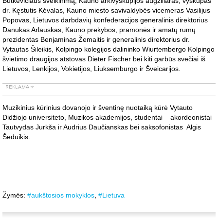
Butkevičiaus sveikinimą, Kauno arkivyskupijos augziliaras, vyskupas
dr. Kęstutis Kėvalas, Kauno miesto savivaldybės vicemeras Vasilijus
Popovas, Lietuvos darbdavių konfederacijos generalinis direktorius
Danukas Arlauskas, Kauno prekybos, pramonės ir amatų rūmų
prezidentas Benjaminas Žemaitis ir generalinis direktorius dr.
Vytautas Šileikis, Kolpingo kolegijos dalininko Wiurtembergo Kolpingo
švietimo draugijos atstovas Dieter Fischer bei kiti garbūs svečiai iš
Lietuvos, Lenkijos, Vokietijos, Liuksemburgo ir Šveicarijos.
Muzikinius kūrinius dovanojo ir šventinę nuotaiką kūrė Vytauto
Didžiojo universiteto, Muzikos akademijos, studentai – akordeonistai
Tautvydas Jurkša ir Audrius Daučianskas bei saksofonistas Algis
Šeduikis.
Žymės:
#aukštosios mokyklos
,
#Lietuva