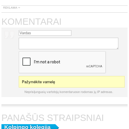
KOMENTARAI
Pažymėkite varnelę
Neprisijungusių vartotojų komentaruose rodomas jų IP adresas.
PANAŠŪS STRAIPSNIAI
Kolpingo kolegija