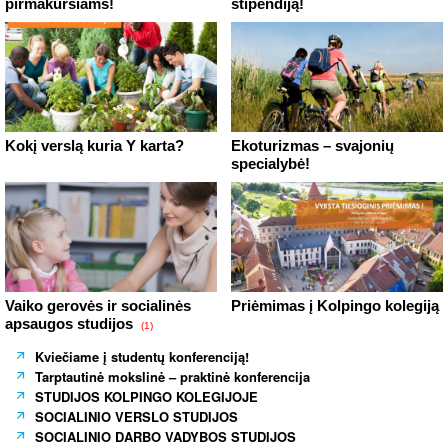
pirmakursiams!
stipendiją!
Kokį verslą kuria Y karta?
Ekoturizmas – svajonių
specialybė!
Vaiko gerovės ir socialinės
Priėmimas į Kolpingo kolegiją
apsaugos studijos
(1)
Kviečiame į studentų konferenciją!
Tarptautinė mokslinė – praktinė konferencija
STUDIJOS KOLPINGO KOLEGIJOJE
SOCIALINIO VERSLO STUDIJOS
SOCIALINIO DARBO VADYBOS STUDIJOS