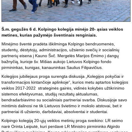
Š.m. gegužės 6 d. Kolpingo kolegija minėjo 20- ąsias veiklos
metines, kurias pažymėjo šventinais renginiais.
Minėjimo šventė pradėta iškilminga Kolpingo bendruomenės,
studentų, dėstytojų, administracijos, užsienio svečių ir socialinių
partnerių eisena į Kauno Švč. Mergelės Marijos Ėmimo į dangų
bažnyčią, kurioje šv. Mišias aukojo Lietuvos Kolpingo fondo
pirmininkas, kunigas, kanauninkas Saulius Filipavičius.
Kolegijos jubiliejaus proga surengta diskusija „Kolegijos pokyčiai ir
transformacijos kintančioje aplinkoje“, kurios metu aptartos kolegijos
veiklos 2017-2022 strateginės gairės, vidinės kokybės užtikrinimo
sistemos efektyvumas, studijų rezultatų aktualumas,
bendradarbiavimo su socialiniais partneriai svarba. Diskusijoje savo
mintimis dalinosi ne tik Lietuvos švietimo ir mokslo atstovai, bet ir
partneriai iš užsienio, darbdaviai, absolventai ir studentai.
Kolpingo kolegiją 20-ųjų veiklos metinių proga sveikino: LR seimo
narė Orinta Leiputė, kuri perdavė LR Ministro pirmininko Algirdo