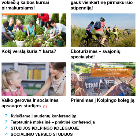
vokiečių kalbos kursai
gauk vienkartinę pirmakursio
pirmakursiams!
stipendiją!
Kokį verslą kuria Y karta?
Ekoturizmas – svajonių
specialybė!
Vaiko gerovės ir socialinės
Priėmimas į Kolpingo kolegiją
apsaugos studijos
(1)
Kviečiame į studentų konferenciją!
Tarptautinė mokslinė – praktinė konferencija
STUDIJOS KOLPINGO KOLEGIJOJE
SOCIALINIO VERSLO STUDIJOS