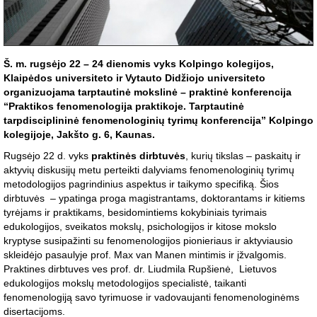
Š. m. rugsėjo 22 – 24 dienomis vyks Kolpingo kolegijos,
Klaipėdos universiteto ir Vytauto Didžiojo universiteto
organizuojama tarptautinė mokslinė – praktinė konferencija
“Praktikos fenomenologija praktikoje. Tarptautinė
tarpdisciplininė fenomenologinių tyrimų konferencija” Kolpingo
kolegijoje, Jakšto g. 6, Kaunas.
Rugsėjo 22 d. vyks
praktinės dirbtuvės
, kurių tikslas – paskaitų ir
aktyvių diskusijų metu perteikti dalyviams fenomenologinių tyrimų
metodologijos pagrindinius aspektus ir taikymo specifiką. Šios
dirbtuvės – ypatinga proga magistrantams, doktorantams ir kitiems
tyrėjams ir praktikams, besidomintiems kokybiniais tyrimais
edukologijos, sveikatos mokslų, psichologijos ir kitose mokslo
kryptyse susipažinti su fenomenologijos pionieriaus ir aktyviausio
skleidėjo pasaulyje prof. Max van Manen mintimis ir įžvalgomis.
Praktines dirbtuves ves prof. dr. Liudmila Rupšienė, Lietuvos
edukologijos mokslų metodologijos specialistė, taikanti
fenomenologiją savo tyrimuose ir vadovaujanti fenomenologinėms
disertacijoms.