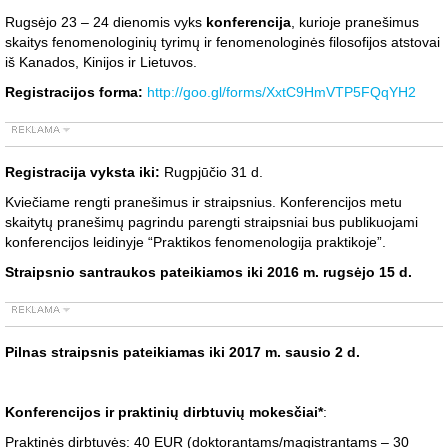
Rugsėjo 23 – 24 dienomis vyks
konferencija
, kurioje pranešimus
skaitys fenomenologinių tyrimų ir fenomenologinės filosofijos atstovai
iš Kanados, Kinijos ir Lietuvos.
Registracijos forma:
http://goo.gl/forms/XxtC9HmVTP5FQqYH2
Registracija vyksta iki:
Rugpjūčio 31 d.
Kviečiame rengti pranešimus ir straipsnius. Konferencijos metu
skaitytų pranešimų pagrindu parengti straipsniai bus publikuojami
konferencijos leidinyje “Praktikos fenomenologija praktikoje”.
Straipsnio santraukos pateikiamos iki 2016 m. rugsėjo 15 d.
Pilnas straipsnis pateikiamas iki 2017 m. sausio 2 d.
Konferencijos ir praktinių dirbtuvių mokesčiai*
:
Praktinės dirbtuvės: 40 EUR (doktorantams/magistrantams – 30